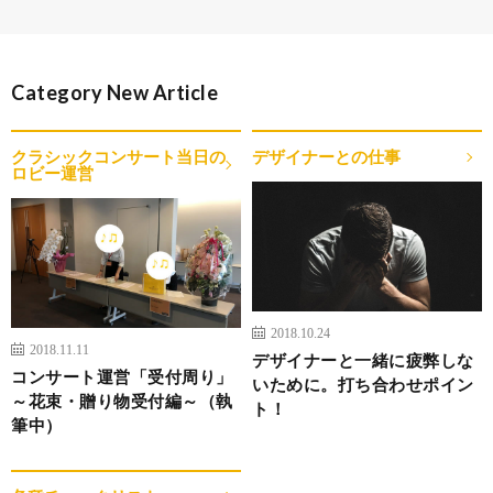
Category New Article
クラシックコンサート当日の
デザイナーとの仕事
ロビー運営
2018.10.24
2018.11.11
デザイナーと一緒に疲弊しな
コンサート運営「受付周り」
いために。打ち合わせポイン
～花束・贈り物受付編～（執
ト！
筆中）